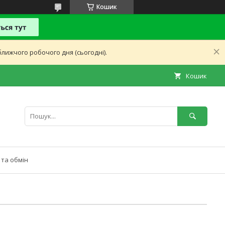
Кошик
лижчого робочого дня (сьогодні).
Кошик
та обмін