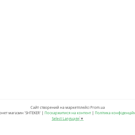
Сайт створений на маркетплейсі
Prom.ua
Інтернет магазин 'SHTEKER' |
Поскаржитися на контент
|
Політика конфіденцій
Select Language
▼