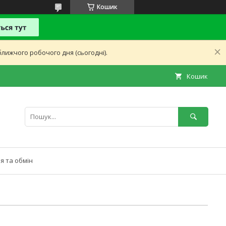
Кошик
лижчого робочого дня (сьогодні).
Кошик
я та обмін