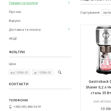
Товари та послуги
Про нас
Відгуки
Доставка та оплата
АКЦІЇ
ФІЛЬТРИ
Ціна
Gastroback D
КОНТАКТИ
Shaver 0,2 л 
сталь 35 В
401643
+380 (95) 486-54-91
10 08