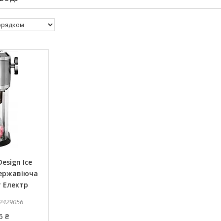
esign Ice
Нержавіюча
т Електр
2429056
6 ₴