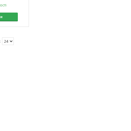
ості
ти