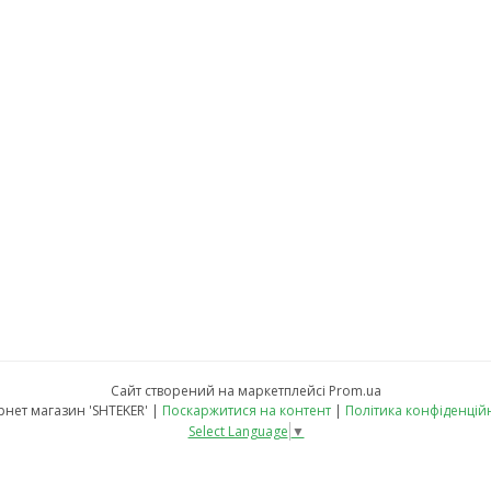
Сайт створений на маркетплейсі
Prom.ua
Інтернет магазин 'SHTEKER' |
Поскаржитися на контент
|
Політика конфіденцій
Select Language
▼