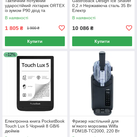
Тактичний потужний
Gastroback Design Ice Shaver
ударостійкий ліхтарик ORTEX
0,2 л Нержавіюча сталь 35 Вт
із зумом P90 діод та
Електр
повербанк
В наявності
В наявності
1 805
10 086
₴
₴
1 900 ₴
Купити
Купити
–12%
Електронна книга PocketBook
Фризер настільний для
Touch Lux 5 Чорний 8 GB/6
м'якого морозива Wilfa
дюймів
FDM1B-TC2000, 220 Вт