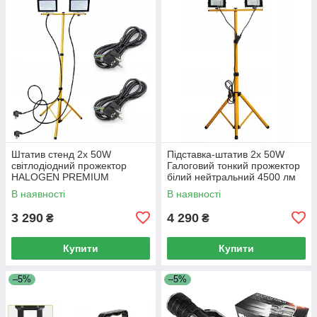
Штатив стенд 2x 50W
Підставка-штатив 2x 50W
світлодіодний прожектор
Галоговий тонкий прожектор
HALOGEN PREMIUM
білий нейтральний 4500 лм
50 Вт IP66 з вилкою
В наявності
В наявності
3 290
4 290
₴
₴
Купити
Купити
–5%
–5%