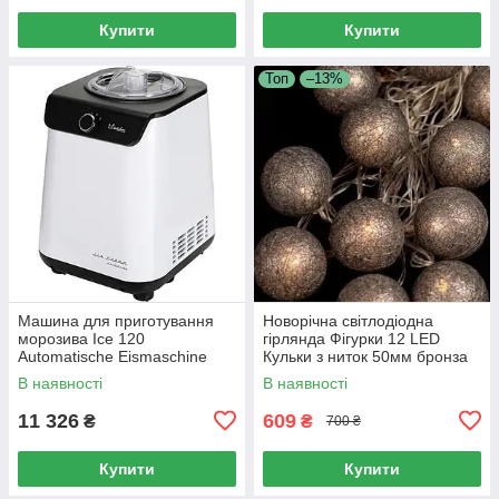
Купити
Купити
Топ
–13%
Машина для приготування
Новорічна світлодіодна
морозива Ice 120
гірлянда Фігурки 12 LED
Automatische Eismaschine
Кульки з ниток 50мм бронза
1.2l, сірий
4м теплий білий
В наявності
В наявності
11 326
609
₴
₴
700 ₴
Купити
Купити