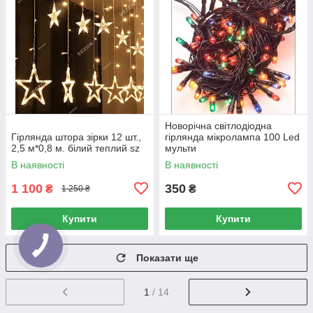
Новорічна світлодіодна
Гірлянда штора зірки 12 шт.,
гірлянда мікролампа 100 Led
2,5 м*0,8 м. білий теплий sz
мульти
В наявності
В наявності
1 100
350
₴
₴
1 250 ₴
Купити
Купити
Показати ще
1
/ 14