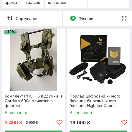
аромат — іграшок
для жінок
Сортування
0
Фільтри
–12%
Комплект РПС + 5 підсумків із
Прилад цифровий нічного
Cordura 600d оливкова з
бачення бінокль нічного
флягою
бачення Nightfox Cape з
кріпленням
В наявності
В наявності
3 490
19 000
₴
₴
3 950 ₴