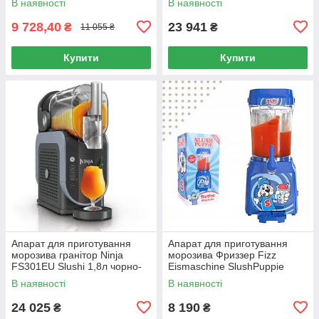
В наявності
В наявності
9 728,40
23 941
₴
₴
11 055 ₴
Купити
Купити
Апарат для приготування
Апарат для приготування
морозива гранітор Ninja
морозива Фриззер Fizz
FS301EU Slushi 1,8л чорно-
Eismaschine SlushPuppie
сріблястий 800Вт
Slusheis 1л синій з Zapfhahn
В наявності
В наявності
24 025
8 190
₴
₴