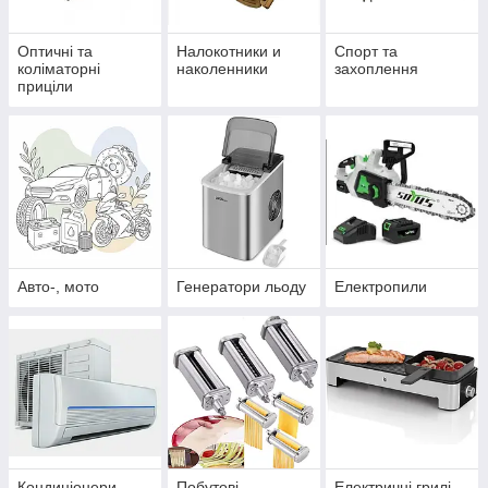
Оптичні та
Налокотники и
Спорт та
коліматорні
наколенники
захоплення
приціли
Авто-, мото
Генератори льоду
Електропили
Кондиціонери
Побутові
Електричні грилі