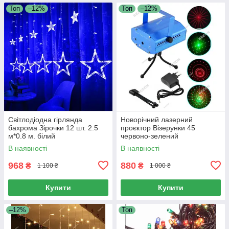
Топ
–12%
Топ
–12%
Світлодіодна гірлянда
Новорічний лазерний
бахрома Зірочки 12 шт. 2.5
проєктор Візерунки 45
м*0.8 м. білий
червоно-зелений
В наявності
В наявності
968
880
₴
₴
1 100 ₴
1 000 ₴
Купити
Купити
–12%
Топ