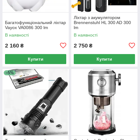
Ліхтар з акумулятором
Багатофункціональний ліхтар
Brennenstuhl HL 300 AD 300
Vayox VA0086 300 lm
lm
В наявності
В наявності
2 160
2 750
₴
₴
Купити
Купити
–5%