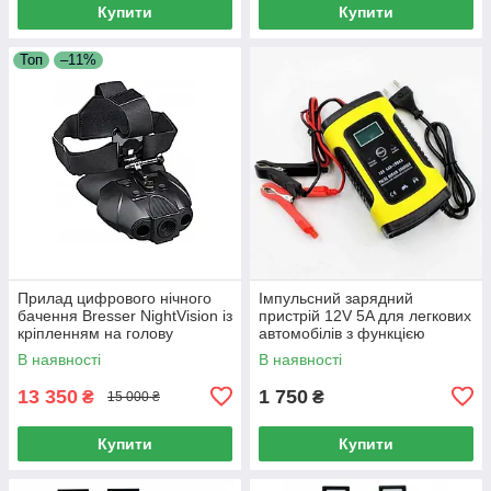
Купити
Купити
Топ
–11%
Прилад цифрового нічного
Імпульсний зарядний
бачення Bresser NightVision із
пристрій 12V 5A для легкових
кріпленням на голову
автомобілів з функцією
відновлення АКБ
В наявності
В наявності
13 350
1 750
₴
₴
15 000 ₴
Купити
Купити