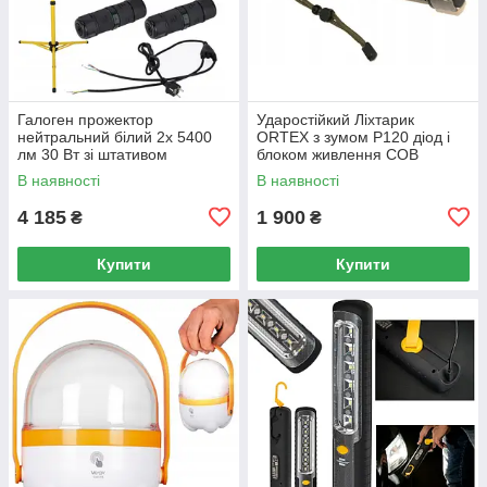
Галоген прожектор
Ударостійкий Ліхтарик
нейтральний білий 2х 5400
ORTEX з зумом P120 діод і
лм 30 Вт зі штативом
блоком живлення COB
В наявності
В наявності
4 185
1 900
₴
₴
Купити
Купити