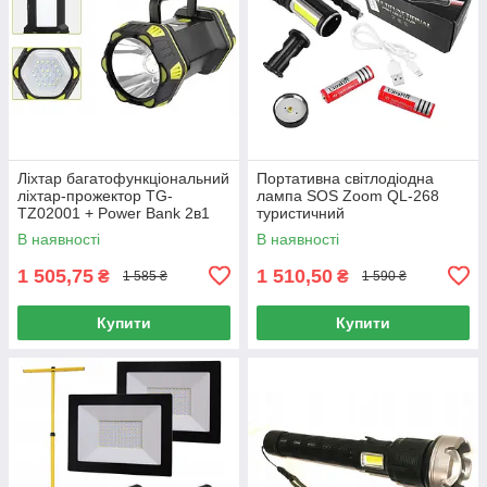
Ліхтар багатофункціональний
Портативна світлодіодна
ліхтар-прожектор TG-
лампа SOS Zoom QL-268
TZ02001 + Power Bank 2в1
туристичний
В наявності
В наявності
1 505,75
1 510,50
₴
₴
1 585 ₴
1 590 ₴
Купити
Купити