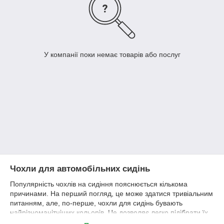
У компанії поки немає товарів або послуг
Чохли для автомобільних сидінь
Популярність чохлів на сидіння пояснюється кількома
причинами. На перший погляд, це може здатися тривіальним
питанням, але, по-перше, чохли для сидінь бувають
найрізноманітніших кольорів. Це дозволяє легко підібрати їх
до інтер'єру автомобіля. Крім того, вони захищають салон від