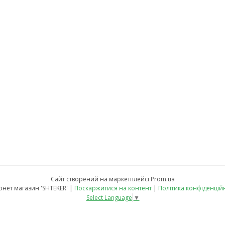
Сайт створений на маркетплейсі
Prom.ua
Інтернет магазин 'SHTEKER' |
Поскаржитися на контент
|
Політика конфіденцій
Select Language
▼