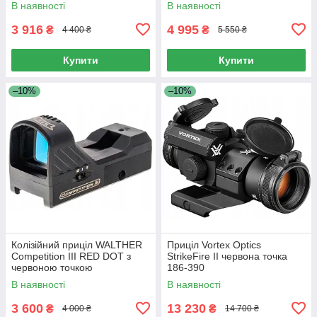
В наявності
В наявності
3 916
4 995
₴
₴
4 400 ₴
5 550 ₴
Купити
Купити
–10%
–10%
Колізійний приціл WALTHER
Приціл Vortex Optics
Competition III RED DOT з
StrikeFire II червона точка
червоною точкою
186-390
В наявності
В наявності
3 600
13 230
₴
₴
4 000 ₴
14 700 ₴