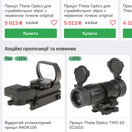
Приціл Theta Optics для
Приціл Theta Optics для
Приц
страйкбольної зброї з
страйкбольної зброї з
Theta
червоною точкою original
червоною точкою original
5 013
5 013
4 1
₴
₴
5 570 ₴
5 570 ₴
Купити
Купити
Акційні пропозиції та новинки
Топ
–11%
–10%
Відкритий коліматорний
Приціл Theta Optics THO-10-
приціл AAOK106
011610