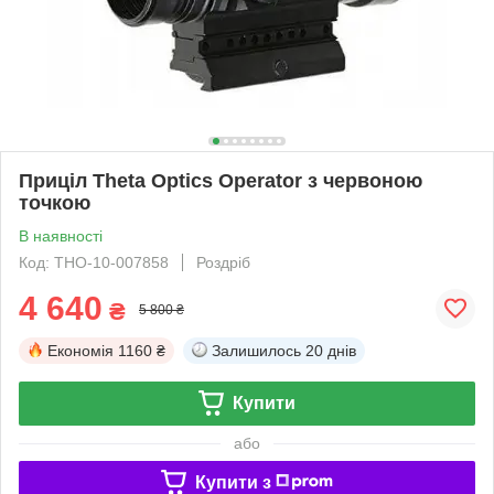
Приціл Theta Optics Operator з червоною
точкою
В наявності
Код: THO-10-007858
Роздріб
4 640
₴
5 800 ₴
Економія
1160 ₴
Залишилось
20 днів
Купити
або
Купити з