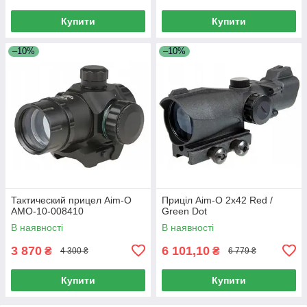
Купити
Купити
–10%
–10%
Тактический прицел Aim-O
Приціл Aim-O 2x42 Red /
AMO-10-008410
Green Dot
В наявності
В наявності
3 870
6 101,10
₴
₴
4 300 ₴
6 779 ₴
Купити
Купити