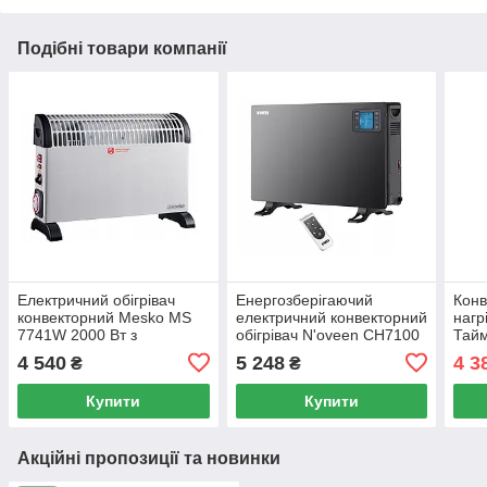
Подібні товари компанії
Електричний обігрівач
Енергозберігаючий
Конв
конвекторний Mesko MS
електричний конвекторний
нагр
7741W 2000 Вт з
обігрівач N'oveen CH7100
Тайм
таймером і турбо
LCD SMART Black 2000 Вт
4 540
5 248
4 3
₴
₴
повітряним потоком
з РК-дисплеєм
Купити
Купити
Акційні пропозиції та новинки