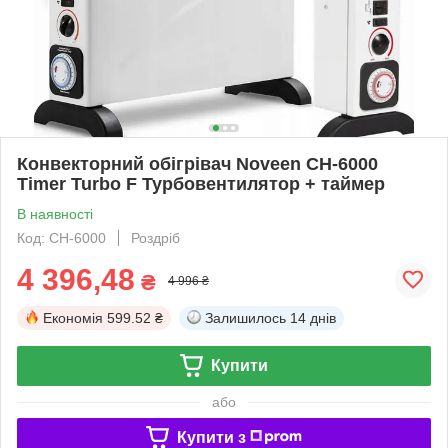
Конвекторний обігрівач Noveen CH-6000
Timer Turbo F Турбовентилятор + таймер
В наявності
Код: CH-6000
Роздріб
4 396,48
₴
4 996 ₴
Економія
599.52 ₴
Залишилось
14 днів
Купити
або
Купити з