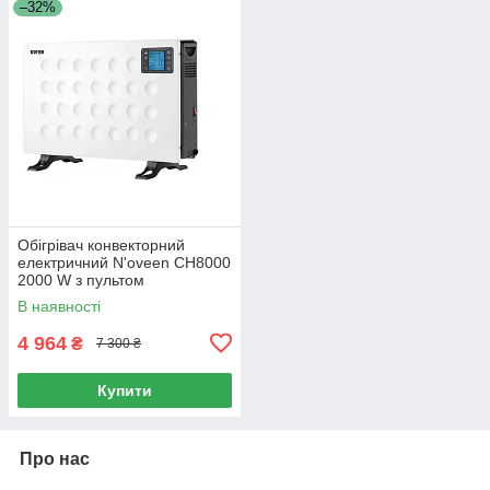
–32%
Обігрівач конвекторний
електричний N'oveen CH8000
2000 W з пультом
В наявності
4 964
₴
7 300 ₴
Купити
Про нас