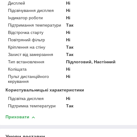
Дисплей
Ні
Підсвічування дисплея
Ні
Індикатор роботи
Ні
Підтримання температури
Так
Відстрочка старту
Ні
Повітряний фільтр
Ні
Кріплення на стіну
Так
Захист від замерзання
Так
Тип встановлення
Підлоговий, Настінний
Коліщата
Ні
Пульт дистанційного
Ні
керування
Користувальницькі характеристики
Підсвітка дисплея
Ні
Підтримка температури
Так
Приховати
Умови доставки