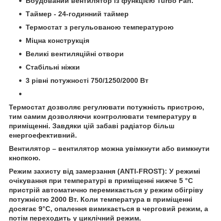
Вбудований вентилятор із функцією Turbo Fan.
Таймер - 24-годинний таймер
Термостат з регульованою температурою
Міцна конструкція
Великі вентиляційні отвори
Стабільні ніжки
3 рівні потужності 750/1250/2000 Вт
Термостат дозволяє регулювати потужність пристрою,
тим самим дозволяючи контролювати температуру в
приміщенні. Завдяки цій забаві радіатор більш
енергоефективний.
Вентилятор – вентилятор можна увімкнути або вимкнути
кнопкою.
Режим захисту від замерзання (ANTI-FROST): У режимі
очікування при температурі в приміщенні нижче 5 °C
пристрій автоматично перемикається у режим обігріву
потужністю 2000 Вт. Коли температура в приміщенні
досягає 9°С, опалення вимикається в черговий режим, а
потім переходить у циклічний режим.