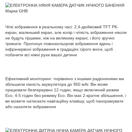
Чіткі зображення в реальному часі: 2,4-дюймовий TFT РК-
екран, маленький екран, але колір і чіткість зображення ніколи
не будуть гіршими, ніж на великому екрані, і його зручно
тримати. Пропонує повнокольорові зображення вдень і
інфрачервоні зображення в градаціях сірого вночі, щоб
побачити всі ніжні рухи вашої дитини
Ефективний моніторинг: порівняно з іншими радіонянями ми
збільшили ємність акумулятора до 950 мАг. Він може
працювати безперервно 12 годин, якщо включений режим
Eco, 4-5 годин без режиму Eco. Він має 2-кратне збільшення, і
ви можете натискати навігаційну клавішу, щоб панорамувати
або нахиляти зображення