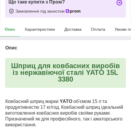
Що таке купити з Пром?
Замовлення під захистом
Опис
Характеристики
Доставка
Оплата
Умови п
Опис
Шприц для ковбасних виробів
із нержавіючої сталі YATO 15L
3380
Ковбасний шприц марки
YATO
об'ємом 15 л та
продуктивністю 17 кг/год. Ковбасний шприц ідеальний
виготовлення ковбасних виробів своїми руками.
Призначений як для професійного, так і аматорського
використання.