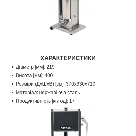
ХАРАКТЕРИСТИКИ
Діаметр [мм]: 219
Висота [мм]: 400
Розміри (ДхШхВ) [см]:
370x330x710
Матеріал: нержавіюча сталь
Продуктивність [кг/год]: 17