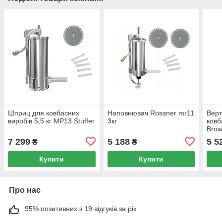
Шприц для ковбасних
Наповнювач Rossner mr11
Верт
виробів 5,5 кг МР13 Stuffer
3кг
ковб
Brow
7 299
5 188
5 5
₴
₴
Купити
Купити
Про нас
95% позитивних з 19 відгуків за рік