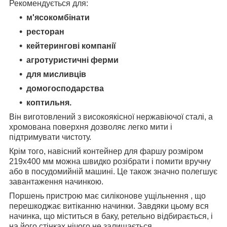
Рекомендується для:
м'ясокомбінати
ресторан
кейтерингові компанії
агротуристичні ферми
для мисливців
домогосподарства
коптильня.
Він виготовлений з високоякісної нержавіючої сталі, а
хромована поверхня дозволяє легко мити і
підтримувати чистоту.
Крім того, навісний контейнер для фаршу розміром
219х400
мм можна швидко розібрати і помити вручну
або в посудомийній машині. Це також значно полегшує
завантаження начинкою.
Поршень пристрою має силіконове ущільнення , що
перешкоджає витіканню начинки. Завдяки цьому вся
начинка, що міститься в баку, ретельно відбирається, і
на його стінках нічого не залишається.