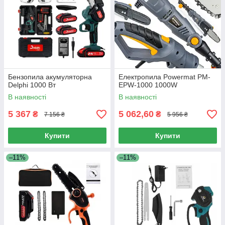
Бензопила акумуляторна
Електропила Powermat PM-
Delphi 1000 Вт
EPW-1000 1000W
В наявності
В наявності
5 367
5 062,60
₴
₴
7 156 ₴
5 956 ₴
Купити
Купити
–11%
–11%