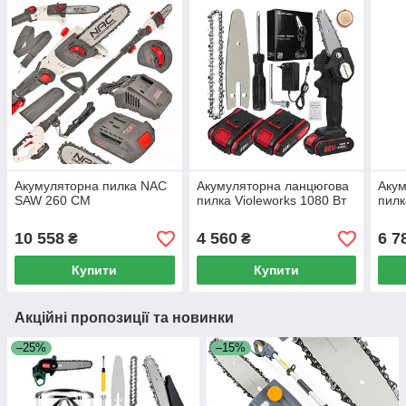
Акумуляторна пилка NAC
Акумуляторна ланцюгова
Акум
SAW 260 СМ
пилка Violeworks 1080 Вт
пилк
10 558
4 560
6 7
₴
₴
Купити
Купити
Акційні пропозиції та новинки
–25%
–15%