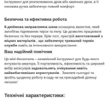
інструмент для розпилювання дров або камінних дров, а її
нековзка ручка забезпечує повний комфорт.
Безпечна та ефективна робота
6-дюймова направляюча шина
оснащена захистом, який
запобігає підніманню тирси та пилу. Це дозволяє працювати
безпечно та без перерв. Крім того, пристрій
виготовлений з
міцних матеріалів
,
що забезпечує тривалий термін
служби
навіть за інтенсивного використання.
Ваш надійний помічник
Ця міні-бензопила – незамінний інструмент для будь-якого
ентузіаста-аматора. Її портативність, ефективність та широкий
вибір аксесуарів
задовольнять очікування навіть
найвибагливіших користувачів
. Замовте сьогодні та
зробіть щоденну роботу в саду чи на присадибній ділянці
легшою!
Технічні характеристики: